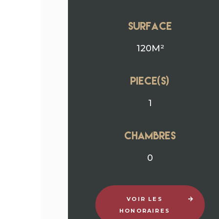
surface
120M²
Piece(s)
1
chambres
0
VOIR LES
HONORAIRES