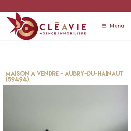
Menu
maison a vendre - aubry-du-hainaut
(59494)