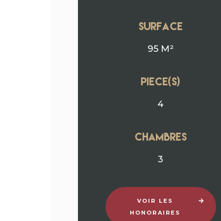
surface
95 M²
Piece(s)
4
chambres
3
VOIR LES
HONORAIRES