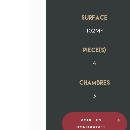
surface
102M²
Piece(s)
4
chambres
3
VOIR LES
HONORAIRES