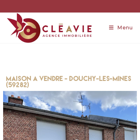
Menu
maison a vendre - dOUCHY-les-mines
(59282)