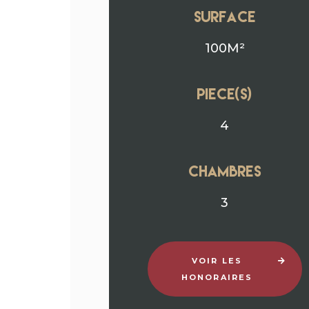
surface
100M²
Piece(s)
4
chambres
3
VOIR LES
HONORAIRES