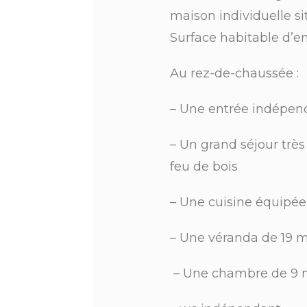
maison individuelle s
Surface habitable d’e
Au rez-de-chaussée :
– Une entrée 
– Un grand séjour trè
feu de bois
– Une cuisine é
– Une vé
– Une chambre de 9 m²