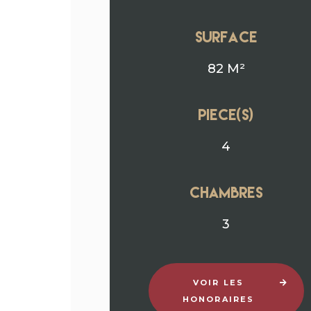
surface
82 M²
Piece(s)
4
chambres
3
VOIR LES
HONORAIRES