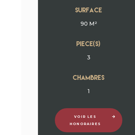
surface
90 M²
Piece(s)
3
chambres
1
VOIR LES
HONORAIRES