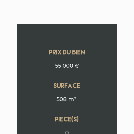
PRIX DU BIEN
55 000 €
surface
508 m²
Piece(s)
0