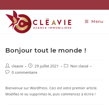
Skip
to
content
Menu
Bonjour tout le monde !
Auteur/autrice
Publication
Post
cleavie
29 juillet 2021
Non classé
de
publiée :
category:
Commentaires
0 commentaire
la
de
publication :
la
publication :
Bienvenue sur WordPress. Ceci est votre premier article.
Modifiez-le ou supprimez-le, puis commencez à écrire !