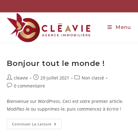
Skip
to
content
Menu
Bonjour tout le monde !
Auteur/autrice
Publication
Post
cleavie
29 juillet 2021
Non classé
de
publiée :
category:
Commentaires
0 commentaire
la
de
publication :
la
Bienvenue sur WordPress. Ceci est votre premier article.
publication :
Modifiez-le ou supprimez-le, puis commencez à écrire !
Bonjour
Continuer La Lecture
Tout
Le
Monde !